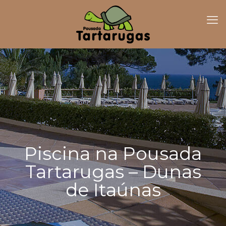
Piscina na Pousada
Tartarugas – Dunas
de Itaúnas