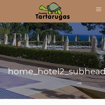
home_hotel2_subhead